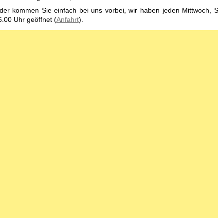
der kommen Sie einfach bei uns vorbei, wir haben jeden Mittwoch, 
6.00 Uhr geöffnet (
Anfahrt
).