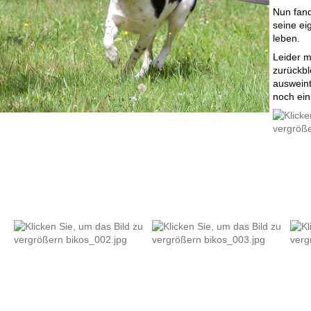
Nun fand
seine ei
leben.
Leider m
zurückbl
ausweint.
noch ein