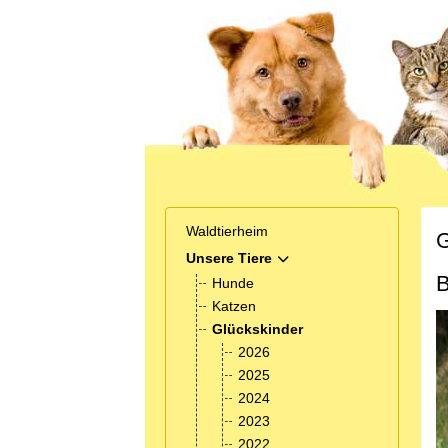
Waldtierheim
G
Unsere Tiere
MOD_MENU_TOGGLE_SUB
B
Hunde
Katzen
Glückskinder
2026
2025
2024
2023
2022