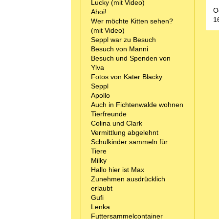
Lucky (mit Video)
O
Ahoi!
1
Wer möchte Kitten sehen?
(mit Video)
Seppl war zu Besuch
Besuch von Manni
Besuch und Spenden von
Ylva
Fotos von Kater Blacky
Seppl
Apollo
Auch in Fichtenwalde wohnen
Tierfreunde
Colina und Clark
Vermittlung abgelehnt
Schulkinder sammeln für
Tiere
Milky
Hallo hier ist Max
Zunehmen ausdrücklich
erlaubt
Gufi
Lenka
Futtersammelcontainer