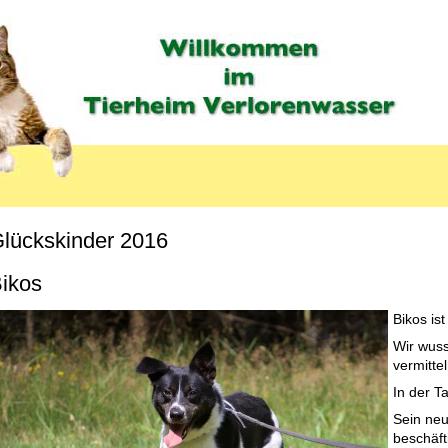
lückskinder 2016
MENU_LABEL
ikos
Bikos is
Wir wuss
vermittel
In der T
Sein ne
beschäft