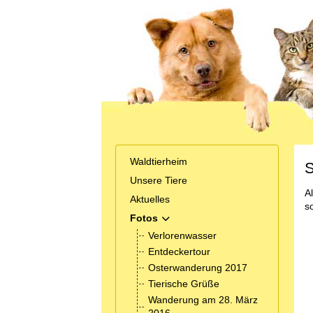
Waldtierheim
S
Unsere Tiere
A
Aktuelles
s
Fotos
MOD_MENU_TOGGLE_SUBMENU_
Verlorenwasser
Entdeckertour
Osterwanderung 2017
Tierische Grüße
Wanderung am 28. März