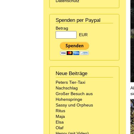
Datenschutz
Spenden per Paypal
Betrag
EUR
Neue Beiträge
Peters Tier-Taxi
Nachschlag
A
Großer Besuch aus
s
Hohenspringe
Sassy und Orpheus
Ritus
Maja
Elsa
Olaf
Henry (mit Video)