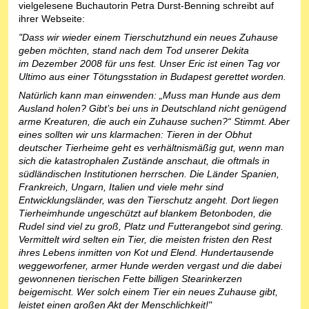
vielgelesene Buchautorin Petra Durst-Benning schreibt auf
ihrer Webseite:
"Dass wir wieder einem Tierschutzhund ein neues Zuhause
geben möchten, stand nach dem Tod unserer Dekita
im Dezember 2008 für uns fest. Unser Eric ist einen Tag vor
Ultimo aus einer Tötungsstation in Budapest gerettet worden.
Natürlich kann man einwenden: „Muss man Hunde aus dem
Ausland holen? Gibt’s bei uns in Deutschland nicht genügend
arme Kreaturen, die auch ein Zuhause suchen?“ Stimmt. Aber
eines sollten wir uns klarmachen: Tieren in der Obhut
deutscher Tierheime geht es verhältnismäßig gut, wenn man
sich die katastrophalen Zustände anschaut, die oftmals in
südländischen Institutionen herrschen. Die Länder Spanien,
Frankreich, Ungarn, Italien und viele mehr sind
Entwicklungsländer, was den Tierschutz angeht. Dort liegen
Tierheimhunde ungeschützt auf blankem Betonboden, die
Rudel sind viel zu groß, Platz und Futterangebot sind gering.
Vermittelt wird selten ein Tier, die meisten fristen den Rest
ihres Lebens inmitten von Kot und Elend. Hundertausende
weggeworfener, armer Hunde werden vergast und die dabei
gewonnenen tierischen Fette billigen Stearinkerzen
beigemischt. Wer solch einem Tier ein neues Zuhause gibt,
leistet einen großen Akt der Menschlichkeit!"