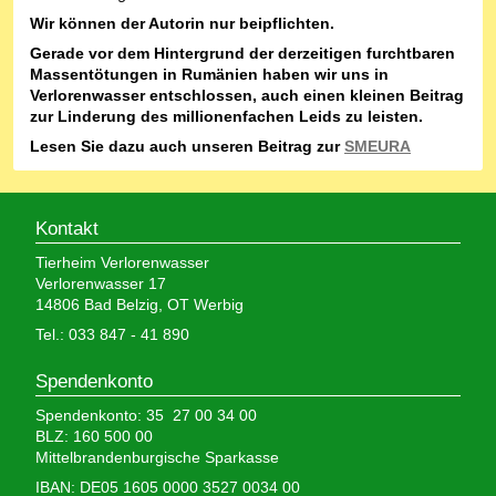
Wir können der Autorin nur beipflichten.
Gerade vor dem Hintergrund der derzeitigen furchtbaren
Massentötungen in Rumänien haben wir uns in
Verlorenwasser entschlossen, auch einen kleinen Beitrag
zur Linderung des millionenfachen Leids zu leisten.
Lesen Sie dazu auch unseren Beitrag zur
SMEURA
Kontakt
Tierheim Verlorenwasser
Verlorenwasser 17
14806 Bad Belzig, OT Werbig
Tel.: 033 847 - 41 890
Spendenkonto
Spendenkonto: 35 27 00 34 00
BLZ: 160 500 00
Mittelbrandenburgische Sparkasse
IBAN: DE05 1605 0000 3527 0034 00