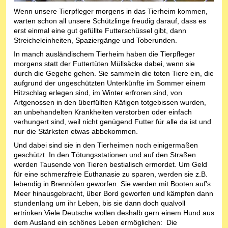
Wenn unsere Tierpfleger morgens in das Tierheim kommen,
warten schon all unsere Schützlinge freudig darauf, dass es
erst einmal eine gut gefüllte Futterschüssel gibt, dann
Streicheleinheiten, Spaziergänge und Toberunden.
In manch ausländischem Tierheim haben die Tierpfleger
morgens statt der Futtertüten Müllsäcke dabei, wenn sie
durch die Gegehe gehen. Sie sammeln die toten Tiere ein, die
aufgrund der ungeschützten Unterkünfte im Sommer einem
Hitzschlag erlegen sind, im Winter erfroren sind, von
Artgenossen in den überfüllten Käfigen totgebissen wurden,
an unbehandelten Krankheiten verstorben oder einfach
verhungert sind, weil nicht genügend Futter für alle da ist und
nur die Stärksten etwas abbekommen.
Und dabei sind sie in den Tierheimen noch einigermaßen
geschützt. In den Tötungsstationen und auf den Straßen
werden Tausende von Tieren bestialisch ermordet. Um Geld
für eine schmerzfreie Euthanasie zu sparen, werden sie z.B.
lebendig in Brennöfen geworfen. Sie werden mit Booten auf's
Meer hinausgebracht, über Bord geworfen und kämpfen dann
stundenlang um ihr Leben, bis sie dann doch qualvoll
ertrinken.Viele Deutsche wollen deshalb gern einem Hund aus
dem Ausland ein schönes Leben ermöglichen: Die