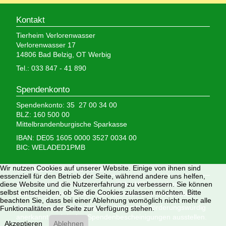
Kontakt
Tierheim Verlorenwasser
Verlorenwasser 17
14806 Bad Belzig, OT Werbig
Tel.: 033 847 - 41 890
Spendenkonto
Spendenkonto: 35 27 00 34 00
BLZ: 160 500 00
Mittelbrandenburgische Sparkasse
IBAN: DE05 1605 0000 3527 0034 00
BIC: WELADED1PMB
Wir brauchen Ihre Hilfe,
Wir nutzen Cookies auf unserer Website. Einige von ihnen sind
essenziell für den Betrieb der Seite, während andere uns helfen,
denn wir erhalten keinerlei staatliche Hilfe, sondern
diese Website und die Nutzererfahrung zu verbessern. Sie können
selbst entscheiden, ob Sie die Cookies zulassen möchten. Bitte
finanzieren das Tierheim aus Spenden und Erbschaften.
beachten Sie, dass bei einer Ablehnung womöglich nicht mehr alle
Wir sind als gemeinnützig und besonders förderungswürdig
Funktionalitäten der Seite zur Verfügung stehen.
anerkannt und dürfen Spendenbescheinigungen ausstellen.
Akzeptieren
Ablehnen