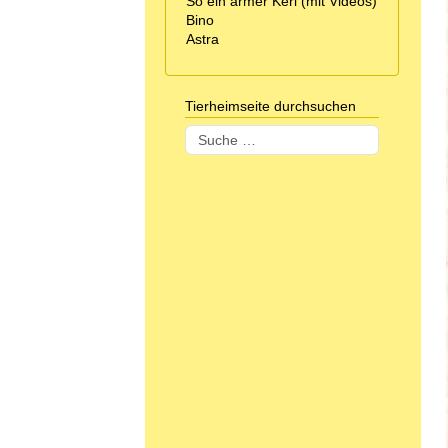
So ein armer Kerl (mit Videos)
Bino
Astra
Tierheimseite durchsuchen
Suchen