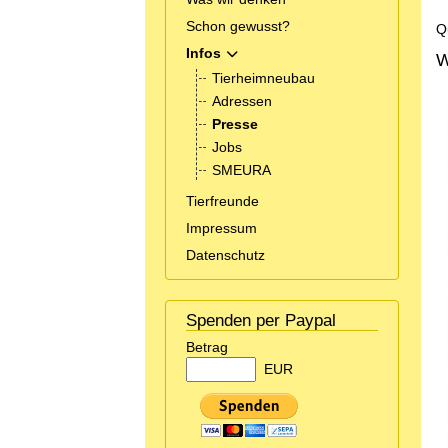
Schon gewusst?
Q
Infos
MOD_MENU_TOGGLE_SUBMENU_L
W
Tierheimneubau
Adressen
Presse
Jobs
SMEURA
Tierfreunde
Impressum
Datenschutz
Spenden per Paypal
Betrag
EUR