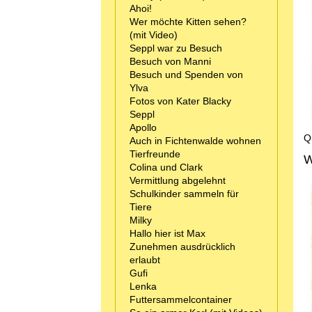
Ahoi!
Wer möchte Kitten sehen?
(mit Video)
Seppl war zu Besuch
Besuch von Manni
Besuch und Spenden von
Ylva
Fotos von Kater Blacky
Seppl
Apollo
Q
Auch in Fichtenwalde wohnen
Tierfreunde
W
Colina und Clark
Vermittlung abgelehnt
Schulkinder sammeln für
Tiere
Milky
Hallo hier ist Max
Zunehmen ausdrücklich
erlaubt
Gufi
Lenka
Futtersammelcontainer