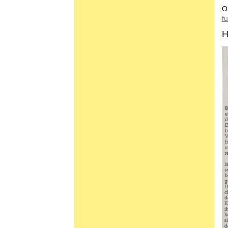
O
f
H