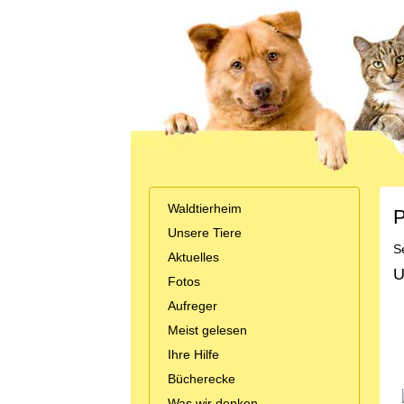
Waldtierheim
P
Unsere Tiere
S
Aktuelles
U
Fotos
Aufreger
Meist gelesen
Ihre Hilfe
Bücherecke
Was wir denken