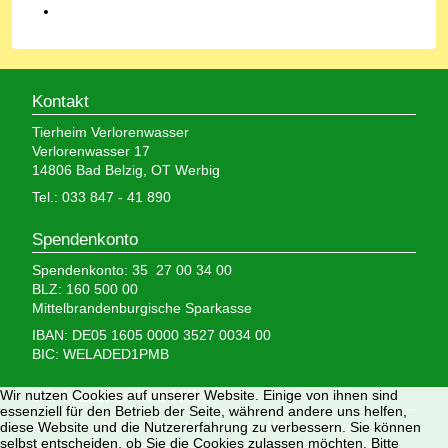
Kontakt
Tierheim Verlorenwasser
Verlorenwasser 17
14806 Bad Belzig, OT Werbig
Tel.: 033 847 - 41 890
Spendenkonto
Spendenkonto: 35 27 00 34 00
BLZ: 160 500 00
Mittelbrandenburgische Sparkasse
IBAN: DE05 1605 0000 3527 0034 00
BIC: WELADED1PMB
Wir nutzen Cookies auf unserer Website. Einige von ihnen sind
Wir brauchen Ihre Hilfe,
essenziell für den Betrieb der Seite, während andere uns helfen,
diese Website und die Nutzererfahrung zu verbessern. Sie können
denn wir erhalten keinerlei staatliche Hilfe, sondern
selbst entscheiden, ob Sie die Cookies zulassen möchten. Bitte
finanzieren das Tierheim aus Spenden und Erbschaften.