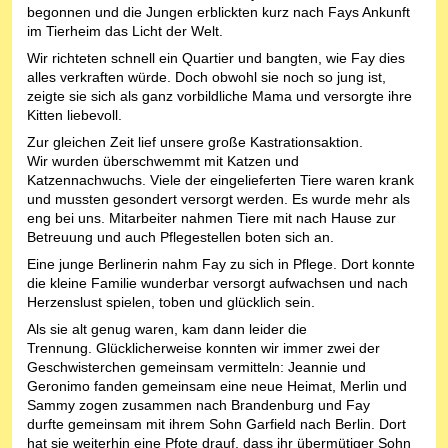
begonnen und die Jungen erblickten kurz nach Fays Ankunft
im Tierheim das Licht der Welt.
Wir richteten schnell ein Quartier und bangten, wie Fay dies
alles verkraften würde. Doch obwohl sie noch so jung ist,
zeigte sie sich als ganz vorbildliche Mama und versorgte ihre
Kitten liebevoll.
Zur gleichen Zeit lief unsere große Kastrationsaktion.
Wir wurden überschwemmt mit Katzen und
Katzennachwuchs. Viele der eingelieferten Tiere waren krank
und mussten gesondert versorgt werden. Es wurde mehr als
eng bei uns. Mitarbeiter nahmen Tiere mit nach Hause zur
Betreuung und auch Pflegestellen boten sich an.
Eine junge Berlinerin nahm Fay zu sich in Pflege. Dort konnte
die kleine Familie wunderbar versorgt aufwachsen und nach
Herzenslust spielen, toben und glücklich sein.
Als sie alt genug waren, kam dann leider die
Trennung. Glücklicherweise konnten wir immer zwei der
Geschwisterchen gemeinsam vermitteln: Jeannie und
Geronimo fanden gemeinsam eine neue Heimat, Merlin und
Sammy zogen zusammen nach Brandenburg und Fay
durfte gemeinsam mit ihrem Sohn Garfield nach Berlin. Dort
hat sie weiterhin eine Pfote drauf, dass ihr übermütiger Sohn