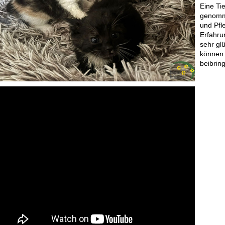
Eine Ti
genomme
und Pfl
Erfahru
sehr gl
können.
beibrin