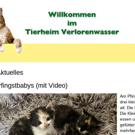
ktuelles
fingstbabys (mit Video)
Am Pfin
drei kl
alt. Die
Die Kle
essen u
gefütte
mehrfac