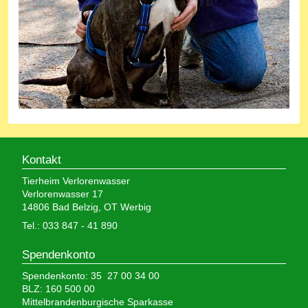
Kontakt
Tierheim Verlorenwasser
Verlorenwasser 17
14806 Bad Belzig, OT Werbig
Tel.: 033 847 - 41 890
Spendenkonto
Spendenkonto: 35 27 00 34 00
BLZ: 160 500 00
Mittelbrandenburgische Sparkasse