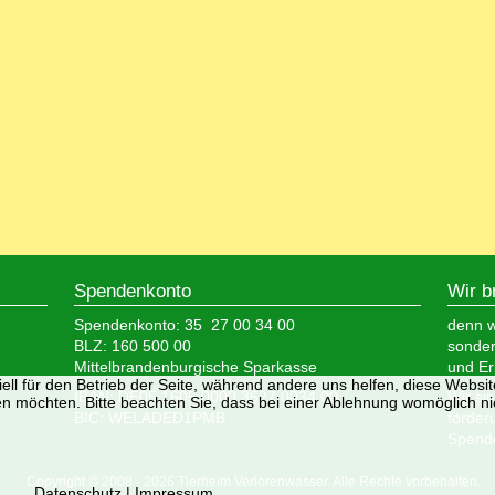
Spendenkonto
Wir b
Spendenkonto: 35 27 00 34 00
denn wi
BLZ: 160 500 00
sonder
Mittelbrandenburgische Sparkasse
und Er
ell für den Betrieb der Seite, während andere uns helfen, diese Websi
IBAN: DE05 1605 0000 3527 0034 00
Wir si
n möchten. Bitte beachten Sie, dass bei einer Ablehnung womöglich nic
BIC: WELADED1PMB
förder
Spende
Copyright © 2008 - 2026 Tierheim Verlorenwasser. Alle Rechte vorbehalten.
Datenschutz
|
Impressum