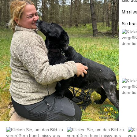
sind auc
Missi w
Sie bra