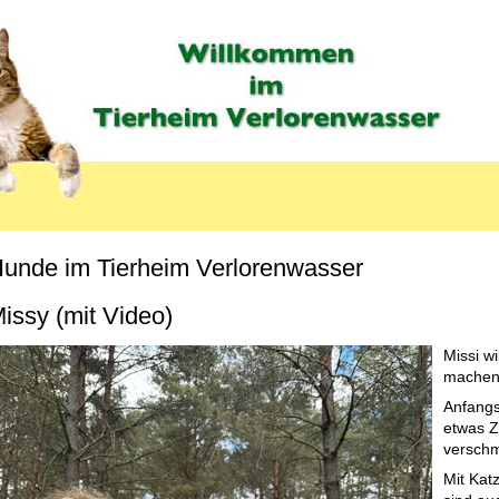
unde im Tierheim Verlorenwasser
MENU_LABEL
issy (mit Video)
Missi wi
machen
Anfangs
etwas Ze
verschm
Mit Kat