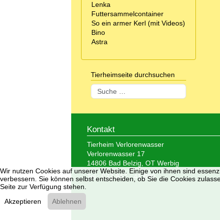
Lenka
Futtersammelcontainer
So ein armer Kerl (mit Videos)
Bino
Astra
Tierheimseite durchsuchen
Suchen
Kontakt
Tierheim Verlorenwasser
Verlorenwasser 17
14806 Bad Belzig, OT Werbig
Wir nutzen Cookies auf unserer Website. Einige von ihnen sind essenzi
Tel.: 033 847 - 41 890
verbessern. Sie können selbst entscheiden, ob Sie die Cookies zulasse
Seite zur Verfügung stehen.
Akzeptieren
Ablehnen