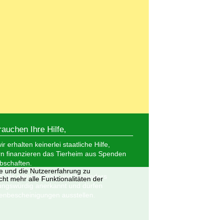
rauchen Ihre Hilfe,
r erhalten keinerlei staatliche Hilfe,
n finanzieren das Tierheim aus Spenden
bschaften.
te und die Nutzererfahrung zu
nd als gemeinnützig und besonders
ht mehr alle Funktionalitäten der
ungswürdig anerkannt und dürfen
nbescheinigungen ausstellen.