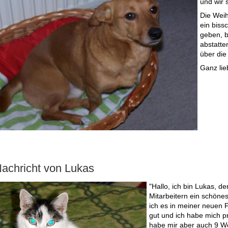
und wir 
Die Weih
ein biss
geben, b
abstatte
über die
Ganz lie
achricht von Lukas
"Hallo, ich bin Lukas, de
Mitarbeitern ein schönes
ich es in meiner neuen F
gut und ich habe mich pr
habe mir aber auch 9 Wo