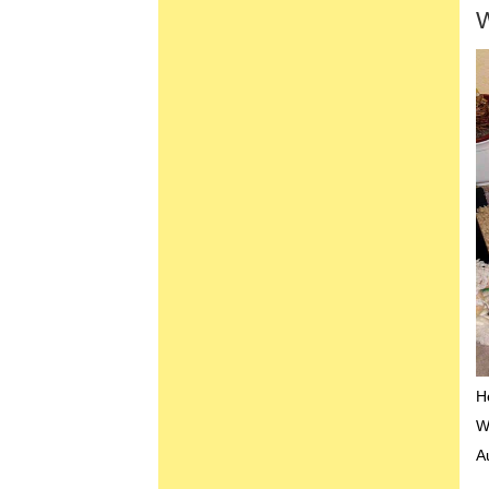
W
H
W
A