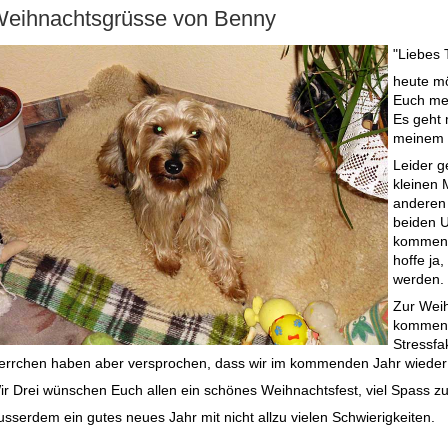
eihnachtsgrüsse von Benny
"Liebes 
heute mö
Euch me
Es geht 
meinem 
Leider g
kleinen
anderen 
beiden 
kommen, 
hoffe ja
werden.
Zur Weih
kommen, 
Stressfa
errchen haben aber versprochen, dass wir im kommenden Jahr wieder
ir Drei wünschen Euch allen ein schönes Weihnachtsfest, viel Spass zur
usserdem ein gutes neues Jahr mit nicht allzu vielen Schwierigkeiten.