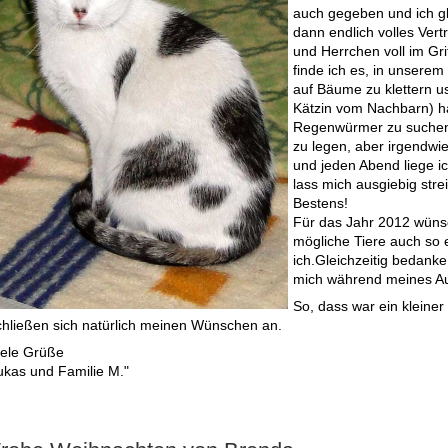
auch gegeben und ich gla
dann endlich volles Vert
und Herrchen voll im Gri
finde ich es, in unser
auf Bäume zu klettern us
Kätzin vom Nachbarn) hab
Regenwürmer zu suchen 
zu legen, aber irgendwie
und jeden Abend liege 
lass mich ausgiebig strei
Bestens!
Für das Jahr 2012 wünsc
mögliche Tiere auch so 
ich.Gleichzeitig bedanke
mich während meines Au
So, dass war ein kleiner
chließen sich natürlich meinen Wünschen an.
iele Grüße
ukas und Familie M."