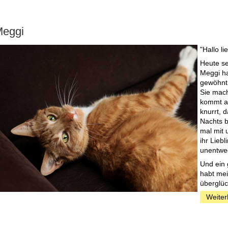
eggi
"Hallo l
Heute se
Meggi h
gewöhnt
Sie mach
kommt a
knurrt, 
Nachts b
mal mit 
ihr Lieb
unentwe
Und ein 
habt mei
überglück
Weiter