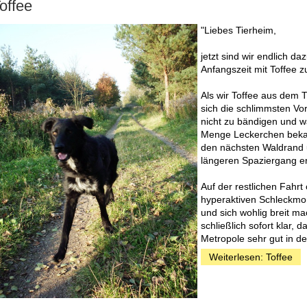
offee
"Liebes Tierheim,
jetzt sind wir endlich 
Anfangszeit mit Toffee z
Als wir Toffee aus dem 
sich die schlimmsten Vo
nicht zu bändigen und w
Menge Leckerchen bekam
den nächsten Waldrand 
längeren Spaziergang er
Auf der restlichen Fahrt
hyperaktiven Schleckmon
und sich wohlig breit ma
schließlich sofort klar, 
Metropole sehr gut in d
Weiterlesen: Toffee