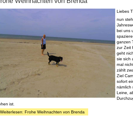
rohe Weihnachten von Brenda
Liebes T
nun steh
Jahreswe
bei uns 
spaziere
ganzen T
zur Zeit 
geht nic
sie sich
mal nich
zählt zw
Ziel Cam
sofort e
nämlich 
Leine, a
Durchzu
hen ist.
Weiterlesen: Frohe Weihnachten von Brenda