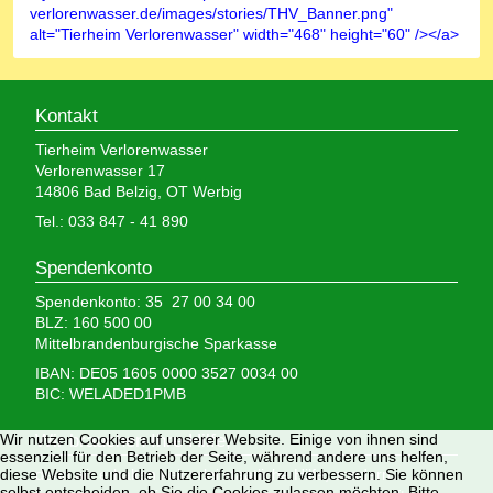
verlorenwasser.de/images/stories/THV_Banner.png"
alt="Tierheim Verlorenwasser" width="468" height="60" /></a>
Kontakt
Tierheim Verlorenwasser
Verlorenwasser 17
14806 Bad Belzig, OT Werbig
Tel.: 033 847 - 41 890
Spendenkonto
Spendenkonto: 35 27 00 34 00
BLZ: 160 500 00
Mittelbrandenburgische Sparkasse
IBAN: DE05 1605 0000 3527 0034 00
BIC: WELADED1PMB
Wir brauchen Ihre Hilfe,
Wir nutzen Cookies auf unserer Website. Einige von ihnen sind
essenziell für den Betrieb der Seite, während andere uns helfen,
denn wir erhalten keinerlei staatliche Hilfe, sondern
diese Website und die Nutzererfahrung zu verbessern. Sie können
selbst entscheiden, ob Sie die Cookies zulassen möchten. Bitte