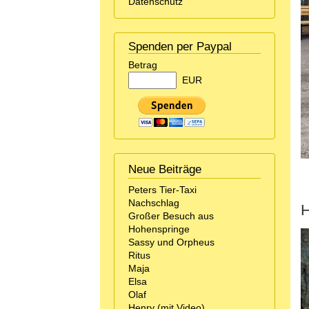
Datenschutz
Spenden per Paypal
Betrag
EUR
Neue Beiträge
Peters Tier-Taxi
Nachschlag
H
Großer Besuch aus
Hohenspringe
Sassy und Orpheus
Ritus
Maja
Elsa
Olaf
Henry (mit Video)