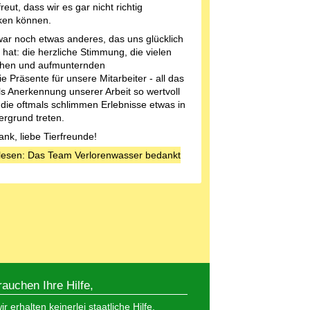
reut, dass wir es gar nicht richtig
ken können.
ar noch etwas anderes, das uns glücklich
hat: die herzliche Stimmung, die vielen
chen und aufmunternden
ie Präsente für unsere Mitarbeiter - all das
als Anerkennung unserer Arbeit so wertvoll
 die oftmals schlimmen Erlebnisse etwas in
ergrund treten.
ank, liebe Tierfreunde!
lesen: Das Team Verlorenwasser bedankt
rauchen Ihre Hilfe,
r erhalten keinerlei staatliche Hilfe,