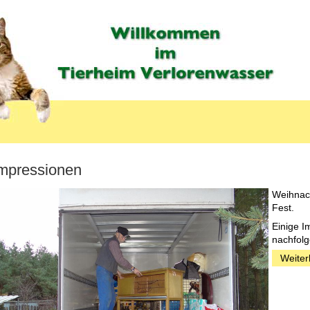
mpressionen
Weihnach
Fest.
LABEL
Einige I
nachfolg
Weiter