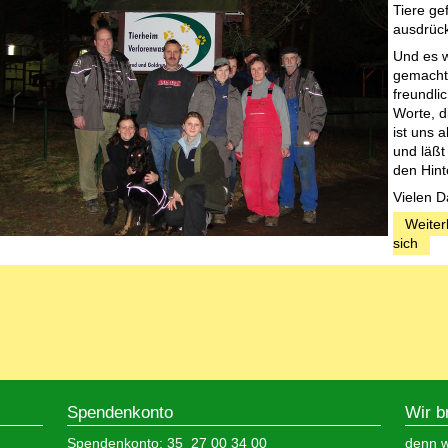
Tiere gef
ausdrüc
Und es w
gemacht 
freundli
Worte, d
ist uns 
und läßt
den Hint
Vielen D
Weiter
sich
Spendenkonto
Wir b
Spendenkonto: 35 27 00 34 00
denn wi