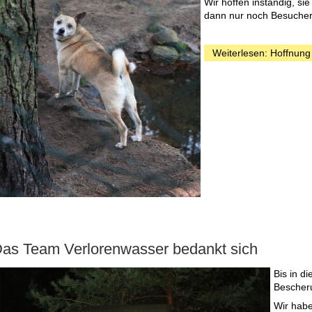
Wir hoffen inständig, s
dann nur noch Besucher
Weiterlesen: Hoffnung
as Team Verlorenwasser bedankt sich
Bis in d
Bescher
Wir habe