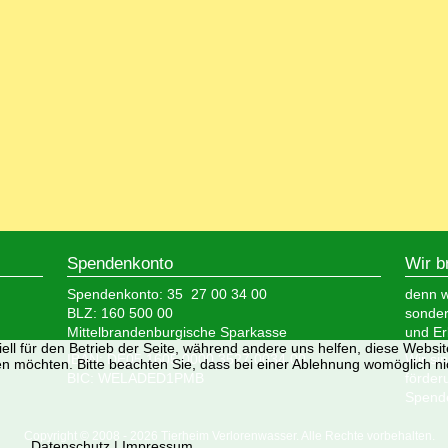
Spendenkonto
Wir b
Spendenkonto: 35 27 00 34 00
denn wi
BLZ: 160 500 00
sonder
Mittelbrandenburgische Sparkasse
und Er
ell für den Betrieb der Seite, während andere uns helfen, diese Websi
IBAN: DE05 1605 0000 3527 0034 00
Wir si
n möchten. Bitte beachten Sie, dass bei einer Ablehnung womöglich nic
BIC: WELADED1PMB
förder
Spende
Copyright © 2008 - 2026 Tierheim Verlorenwasser. Alle Rechte vorbehalten.
Datenschutz
|
Impressum