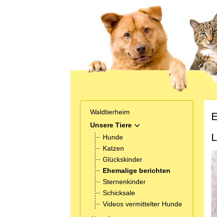
Waldtierheim
E
Unsere Tiere
MOD_MENU_TOGGLE_SUB
L
Hunde
Katzen
Glückskinder
Ehemalige berichten
Sternenkinder
Schicksale
Videos vermittelter Hunde