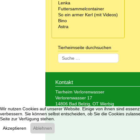
Lenka
Futtersammelcontainer
So ein armer Kerl (mit Videos)
Bino
Astra
Tierheimseite durchsuchen
Suchen
Kontakt
Tierheim Verlorenwasser
Verlorenwasser 17
14806 Bad Belzig, OT Werbig
Wir nutzen Cookies auf unserer Website. Einige von ihnen sind essenzi
Tel.: 033 847 - 41 890
verbessern. Sie können selbst entscheiden, ob Sie die Cookies zulasse
Seite zur Verfügung stehen.
Akzeptieren
Ablehnen