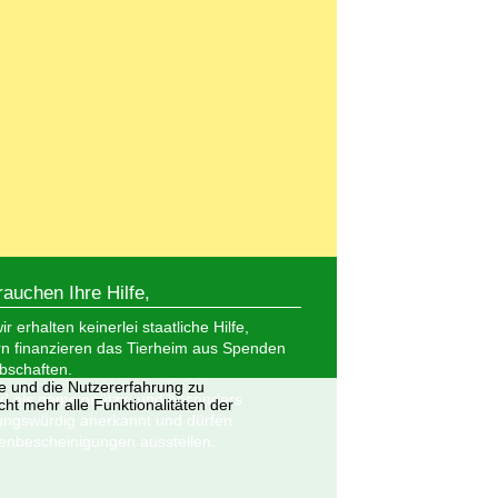
rauchen Ihre Hilfe,
r erhalten keinerlei staatliche Hilfe,
n finanzieren das Tierheim aus Spenden
bschaften.
te und die Nutzererfahrung zu
nd als gemeinnützig und besonders
ht mehr alle Funktionalitäten der
ungswürdig anerkannt und dürfen
nbescheinigungen ausstellen.