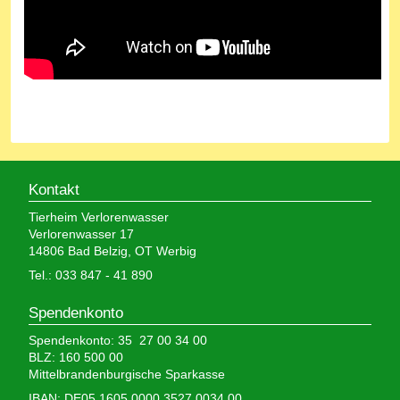
Kontakt
Tierheim Verlorenwasser
Verlorenwasser 17
14806 Bad Belzig, OT Werbig
Tel.: 033 847 - 41 890
Spendenkonto
Spendenkonto: 35 27 00 34 00
BLZ: 160 500 00
Mittelbrandenburgische Sparkasse
IBAN: DE05 1605 0000 3527 0034 00