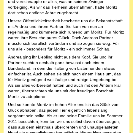
und verschnappte er alles, was an seinem Zwinger
vorbeiging. Als wir das Tierheim übernahmen, hatte Moritz
dort schon endlose Jahre zugebracht.
Unsere Öffentlichkeitsarbeit bescherte uns die Bekanntschaft
mit Andrea und ihrem Partner. Sie kam von nun an
regelmäßig und kümmerte sich rührend um Moritz. Für Moritz
waren ihre Besuche pures Glück. Doch Andreas Partner
musste sich beruflich verändern und so zogen sie weg. Für
uns alle - besonders für Moritz - ein schlimmer Schlag.
Andrea ging ihr Liebling nicht aus dem Kopf. Sie und ihr
Partner suchten deshalb ganz bewusst nach einem
Bundesland, in dem die Haltung von Listenhunden etwas
einfacher ist. Auch sahen sie sich nach einem Haus um, das
für Moritz genügend weitläufige und ruhige Umgebung bot.
Als sie alles vorbereitet hatten und auch mit den Ämtern klar
waren, überraschten sie uns mit der freudigen Botschaft,
Moritz zu adoptieren.
Und so konnte Moritz im hohen Alter endlich das Stück vom
Glück abhaben, das jedem Tier eigentlich lebenslang
vergönnt sein sollte. Als er und seine Familie uns im Sommer
2011 besuchten, konnten wir uns selbst davon überzeugen,
dass aus dem einstmals überdrehten und unausgelasteten
Hund ein ausgeglichener freundlicher älterer Herr geworden