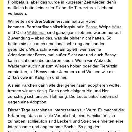
Flohbefalls, aber das wurde in kürzester Zeit wieder, denn
natürlich hatte keiner der Flöhe die Tierarztpraxis lebend
verlassen.
Wir ließen die drei Süßen erst einmal zur Ruhe
kommen. Bernhardiner-Mischlingshündin
Bessy
, Welpe
Wutz
und Oldie
Waldemar
sind ganz, ganz lieb und warten nur auf
Zuwendung – eben das, was sie bisher nicht hatten. So
hatten sie sich auch emotional sehr eng aneinander
gebunden. Wutz schrie wie am Spieß, wenn seine
Adoptivmutter Bessy mal außer Sicht war und auch Bessy
kann nicht ohne die anderen leben. Wenn wir Wutz oder
Waldemar auch nur zum Wiegen holten oder der Tierärztin
vorstellten, lief Bessy unter Jammern und Weinen wie ein
Zirkuslöwe im Käfig hin und her.
Als ein Pärchen dann alle drei gemeinsam adoptieren wollte,
freuten wir uns riesig. Doch nach einigem Hin und Her
zerschlug sich unsere Hoffnung. Die Leute entschieden sich
gegen eine Adoption.
Dieser Tage erschienen Interessenten für Wutz. Er machte die
Erfahrung, dass es viele Vorteile hat, eine Familie für sich
zu ha
ben, schließlich sind Leckerli und Streicheleinheiten eine
interessante und angenehme
Sache. So ging der