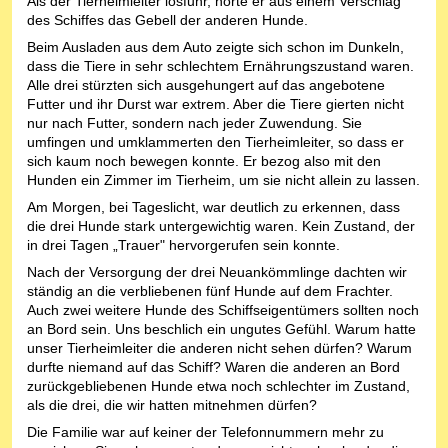
Als der Tierheimleiter losfuhr, hörte er aus einem Verschlag
des Schiffes das Gebell der anderen Hunde.
Beim Ausladen aus dem Auto zeigte sich schon im Dunkeln,
dass die Tiere in sehr schlechtem Ernährungszustand waren.
Alle drei stürzten sich ausgehungert auf das angebotene
Futter und ihr Durst war extrem. Aber die Tiere gierten nicht
nur nach Futter, sondern nach jeder Zuwendung. Sie
umfingen und umklammerten den Tierheimleiter, so dass er
sich kaum noch bewegen konnte. Er bezog also mit den
Hunden ein Zimmer im Tierheim, um sie nicht allein zu lassen.
Am Morgen, bei Tageslicht, war deutlich zu erkennen, dass
die drei Hunde stark untergewichtig waren. Kein Zustand, der
in drei Tagen „Trauer" hervorgerufen sein konnte.
Nach der Versorgung der drei Neuankömmlinge dachten wir
ständig an die verbliebenen fünf Hunde auf dem Frachter.
Auch zwei weitere Hunde des Schiffseigentümers sollten noch
an Bord sein. Uns beschlich ein ungutes Gefühl. Warum hatte
unser Tierheimleiter die anderen nicht sehen dürfen? Warum
durfte niemand auf das Schiff? Waren die anderen an Bord
zurückgebliebenen Hunde etwa noch schlechter im Zustand,
als die drei, die wir hatten mitnehmen dürfen?
Die Familie war auf keiner der Telefonnummern mehr zu