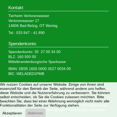
Kontakt
Tierheim Verlorenwasser
Verlorenwasser 17
14806 Bad Belzig, OT Werbig
Tel.: 033 847 - 41 890
Spendenkonto
Spendenkonto: 35 27 00 34 00
BLZ: 160 500 00
Mittelbrandenburgische Sparkasse
IBAN: DE05 1605 0000 3527 0034 00
BIC: WELADED1PMB
Wir brauchen Ihre Hilfe,
Wir nutzen Cookies auf unserer Website. Einige von ihnen sind
essenziell für den Betrieb der Seite, während andere uns helfen,
denn wir erhalten keinerlei staatliche Hilfe, sondern
diese Website und die Nutzererfahrung zu verbessern. Sie können
selbst entscheiden, ob Sie die Cookies zulassen möchten. Bitte
finanzieren das Tierheim aus Spenden und Erbschaften.
beachten Sie, dass bei einer Ablehnung womöglich nicht mehr alle
Wir sind als gemeinnützig und besonders förderungswürdig
Funktionalitäten der Seite zur Verfügung stehen.
anerkannt und dürfen Spendenbescheinigungen ausstellen.
Akzeptieren
Ablehnen