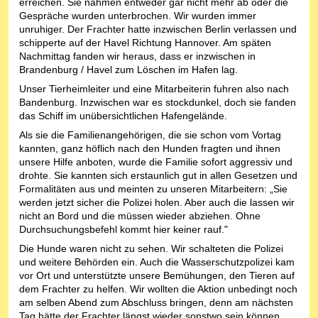
erreichen. Sie nahmen entweder gar nicht mehr ab oder die
Gespräche wurden unterbrochen. Wir wurden immer
unruhiger. Der Frachter hatte inzwischen Berlin verlassen und
schipperte auf der Havel Richtung Hannover. Am späten
Nachmittag fanden wir heraus, dass er inzwischen in
Brandenburg / Havel zum Löschen im Hafen lag.
Unser Tierheimleiter und eine Mitarbeiterin fuhren also nach
Bandenburg. Inzwischen war es stockdunkel, doch sie fanden
das Schiff im unübersichtlichen Hafengelände.
Als sie die Familienangehörigen, die sie schon vom Vortag
kannten, ganz höflich nach den Hunden fragten und ihnen
unsere Hilfe anboten, wurde die Familie sofort aggressiv und
drohte. Sie kannten sich erstaunlich gut in allen Gesetzen und
Formalitäten aus und meinten zu unseren Mitarbeitern: „Sie
werden jetzt sicher die Polizei holen. Aber auch die lassen wir
nicht an Bord und die müssen wieder abziehen. Ohne
Durchsuchungsbefehl kommt hier keiner rauf."
Die Hunde waren nicht zu sehen. Wir schalteten die Polizei
und weitere Behörden ein. Auch die Wasserschutzpolizei kam
vor Ort und unterstützte unsere Bemühungen, den Tieren auf
dem Frachter zu helfen. Wir wollten die Aktion unbedingt noch
am selben Abend zum Abschluss bringen, denn am nächsten
Tag hätte der Frachter längst wieder sonstwo sein können.