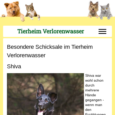
Tierheim Verlorenwasser
Off-Can
Besondere Schicksale im Tierheim
Verlorenwasser
Shiva
Shiva war
wohl schon
durch
mehrere
Hände
gegangen -
wenn man
den
Erzählungen