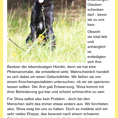
Glauben
schenken
darf - bevor
sie zu uns
kam.
Obwohl
sie total lieb
und
anhänglich
ist,
entledigten
sich ihre
Besitzer der lebenslustigen Hündin, denn sie hat eine
Pfotenanomalie, die entstellend wirkt. Wahrscheinlich handelt
es sich dabei um einen Geburtsfehler. Wir ließen sie von
einem Knochenspezialisten untersuchen, ob wir sie operieren
lassen sollten. Der Arzt gab Entwarnung: Shiva kommt mit
ihrer Behinderung gut klar und scheint schmerzfrei zu sein.
Für Shiva selbst also kein Problem - doch bei den
Menschen sieht das immer etwas anders aus. Wir fürchteten
also, Shiva ewig bei uns zu haben. Doch es meldete sich ein
sehr nettes Ehepar, das bewusst nach einem schweren