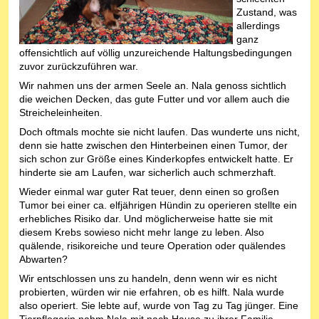
Zustand, was
allerdings
ganz
offensichtlich auf völlig unzureichende Haltungsbedingungen
zuvor zurückzuführen war.
Wir nahmen uns der armen Seele an. Nala genoss sichtlich
die weichen Decken, das gute Futter und vor allem auch die
Streicheleinheiten.
Doch oftmals mochte sie nicht laufen. Das wunderte uns nicht,
denn sie hatte zwischen den Hinterbeinen einen Tumor, der
sich schon zur Größe eines Kinderkopfes entwickelt hatte. Er
hinderte sie am Laufen, war sicherlich auch schmerzhaft.
Wieder einmal war guter Rat teuer, denn einen so großen
Tumor bei einer ca. elfjährigen Hündin zu operieren stellte ein
erhebliches Risiko dar. Und möglicherweise hatte sie mit
diesem Krebs sowieso nicht mehr lange zu leben. Also
quälende, risikoreiche und teure Operation oder quälendes
Abwarten?
Wir entschlossen uns zu handeln, denn wenn wir es nicht
probierten, würden wir nie erfahren, ob es hilft. Nala wurde
also operiert. Sie lebte auf, wurde von Tag zu Tag jünger. Eine
Tierpflegerin nahm Nala mit nach Hause zu ihrer Familie.