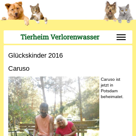
Tierheim Verlorenwasser
Off-Can
Glückskinder 2016
Caruso
Caruso ist
jetzt in
Potsdam
beheimatet.