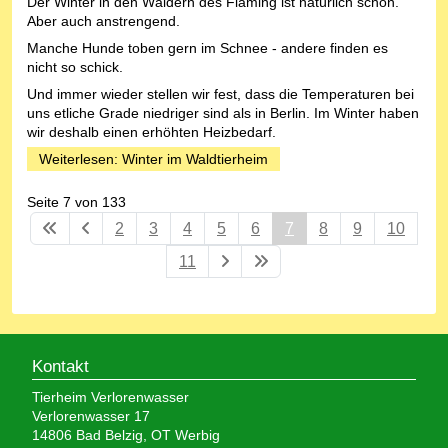
Der Winter in den Wäldern des Fläming ist natürlich schön.
Aber auch anstrengend.
Manche Hunde toben gern im Schnee - andere finden es
nicht so schick.
Und immer wieder stellen wir fest, dass die Temperaturen bei
uns etliche Grade niedriger sind als in Berlin. Im Winter haben
wir deshalb einen erhöhten Heizbedarf.
Weiterlesen: Winter im Waldtierheim
Seite 7 von 133
2
3
4
5
6
7
8
9
10
11
Kontakt
Tierheim Verlorenwasser
Verlorenwasser 17
14806 Bad Belzig, OT Werbig