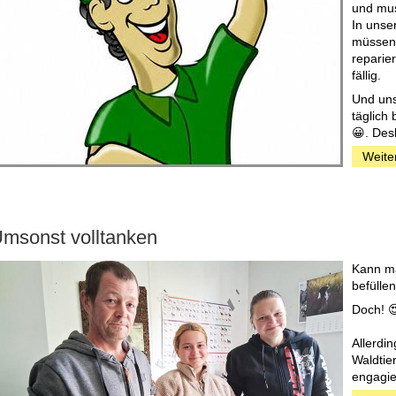
und mus
In unse
müssen 
reparie
fällig.
Und uns
täglich
😀. Des
Weite
msonst volltanken
Kann ma
befülle
Doch! 
Allerdi
Waldtie
engagier