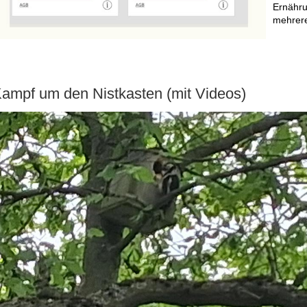
Ernähru
mehrere
ampf um den Nistkasten (mit Videos)