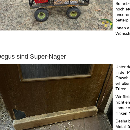
Sofaritz
noch et
unserem
betterpl
Ihnen a
Wünsche
egus sind Super-Nager
Unter d
in der 
Obwohl 
erhalten
Türen.
Wir fli
nicht e
immer w
flinken 
Deshalb
Metallt