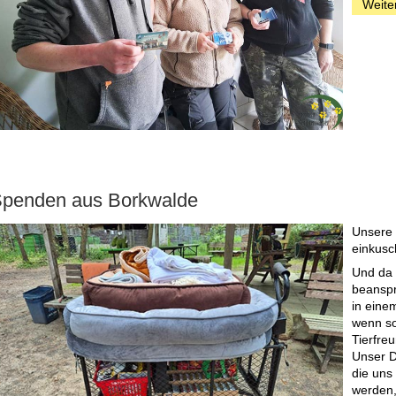
Weite
penden aus Borkwalde
Unsere 
einkusc
Und da 
beanspr
in eine
wenn so
Tierfre
Unser D
die uns
werden,