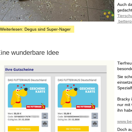
Auch da
gedach
Tiersch
betterp
Weiterlesen: Degus sind Super-Nager
ine wunderbare Idee
Tierfreu
besonde
Sie sch
einsetz
Spezialf
Bracky i
nur mit 
ihn habe
www.bet
Doch au