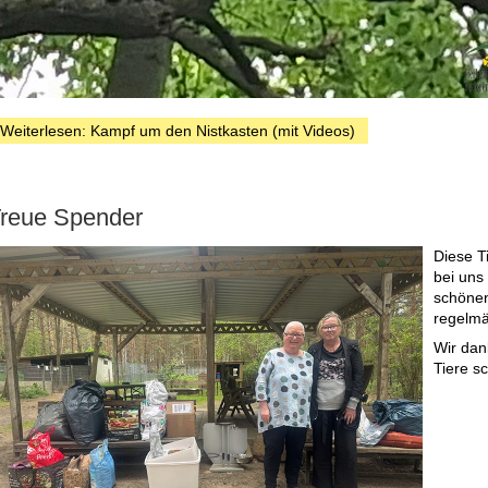
Weiterlesen: Kampf um den Nistkasten (mit Videos)
reue Spender
Diese T
bei uns
schönen
regelmä
Wir dank
Tiere sc