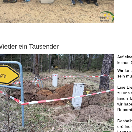
ieder ein Tausender
Auf ein
keinen 
Wir fan
sein mu
Eine El
zu uns 
Einen T
wir habe
Reparat
Deshalb
eröffne