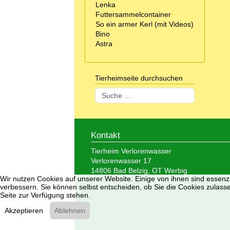
Lenka
Futtersammelcontainer
So ein armer Kerl (mit Videos)
Bino
Astra
Tierheimseite durchsuchen
Suchen
Kontakt
Tierheim Verlorenwasser
Verlorenwasser 17
14806 Bad Belzig, OT Werbig
Wir nutzen Cookies auf unserer Website. Einige von ihnen sind essenzi
Tel.: 033 847 - 41 890
verbessern. Sie können selbst entscheiden, ob Sie die Cookies zulasse
Seite zur Verfügung stehen.
Akzeptieren
Ablehnen