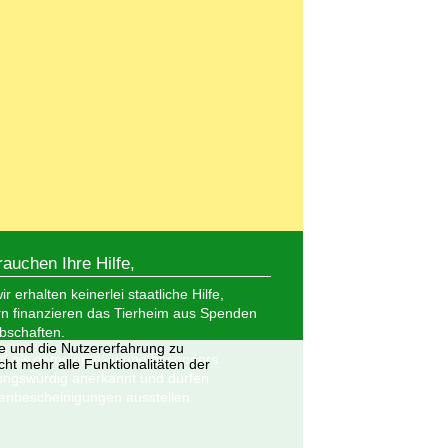
rauchen Ihre Hilfe,
r erhalten keinerlei staatliche Hilfe,
n finanzieren das Tierheim aus Spenden
bschaften.
te und die Nutzererfahrung zu
nd als gemeinnützig und besonders
ht mehr alle Funktionalitäten der
ungswürdig anerkannt und dürfen
nbescheinigungen ausstellen.