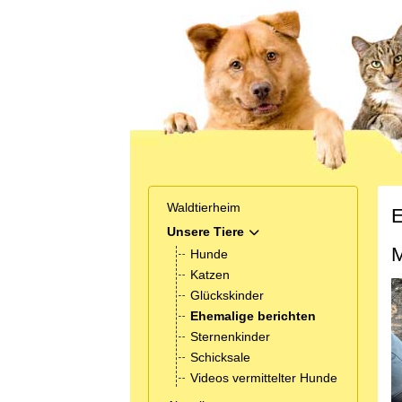
Waldtierheim
E
Unsere Tiere
MOD_MENU_TOGGLE_SUB
M
Hunde
Katzen
Glückskinder
Ehemalige berichten
Sternenkinder
Schicksale
Videos vermittelter Hunde