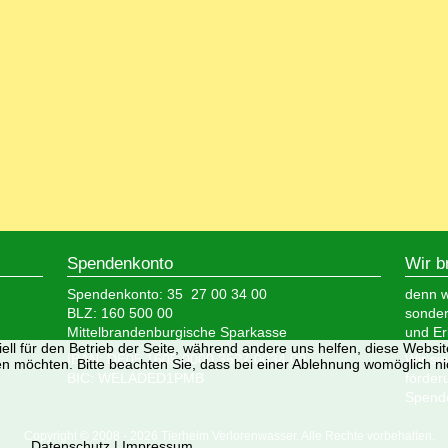
Spendenkonto
Wir b
Spendenkonto: 35 27 00 34 00
denn wi
BLZ: 160 500 00
sonder
Mittelbrandenburgische Sparkasse
und Er
ell für den Betrieb der Seite, während andere uns helfen, diese Websi
IBAN: DE05 1605 0000 3527 0034 00
Wir si
n möchten. Bitte beachten Sie, dass bei einer Ablehnung womöglich nic
BIC: WELADED1PMB
förder
Spende
Copyright © 2008 - 2026 Tierheim Verlorenwasser. Alle Rechte vorbehalten.
Datenschutz
|
Impressum