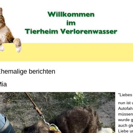
hemalige berichten
MENU_LABEL
ia
"Liebes
nun ist
Autofahr
müssen 
wurde g
auch gl
Liebe u