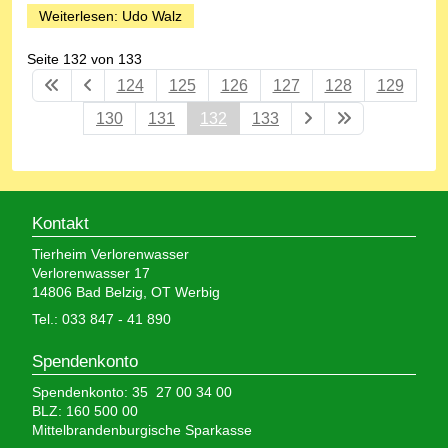
Weiterlesen: Udo Walz
Seite 132 von 133
124
125
126
127
128
129
130
131
132
133
Kontakt
Tierheim Verlorenwasser
Verlorenwasser 17
14806 Bad Belzig, OT Werbig
Tel.: 033 847 - 41 890
Spendenkonto
Spendenkonto: 35 27 00 34 00
BLZ: 160 500 00
Mittelbrandenburgische Sparkasse