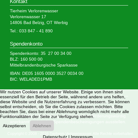
Kontakt
Tierheim Verlorenwasser
Verlorenwasser 17
14806 Bad Belzig, OT Werbig
Tel.: 033 847 - 41 890
Spendenkonto
Spendenkonto: 35 27 00 34 00
BLZ: 160 500 00
Mittelbrandenburgische Sparkasse
IBAN: DE05 1605 0000 3527 0034 00
BIC: WELADED1PMB
Wir brauchen Ihre Hilfe,
Wir nutzen Cookies auf unserer Website. Einige von ihnen sind
essenziell für den Betrieb der Seite, während andere uns helfen,
denn wir erhalten keinerlei staatliche Hilfe, sondern
diese Website und die Nutzererfahrung zu verbessern. Sie können
selbst entscheiden, ob Sie die Cookies zulassen möchten. Bitte
finanzieren das Tierheim aus Spenden und Erbschaften.
beachten Sie, dass bei einer Ablehnung womöglich nicht mehr alle
Wir sind als gemeinnützig und besonders förderungswürdig
Funktionalitäten der Seite zur Verfügung stehen.
anerkannt und dürfen Spendenbescheinigungen ausstellen.
Akzeptieren
Ablehnen
Copyright © 2008 - 2026 Tierheim Verlorenwasser. Alle Rechte vorbehalten.
Datenschutz
|
Impressum