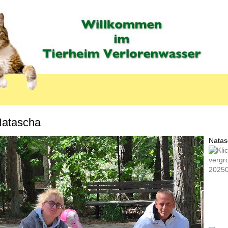
atascha
MENU_LABEL
Natasc