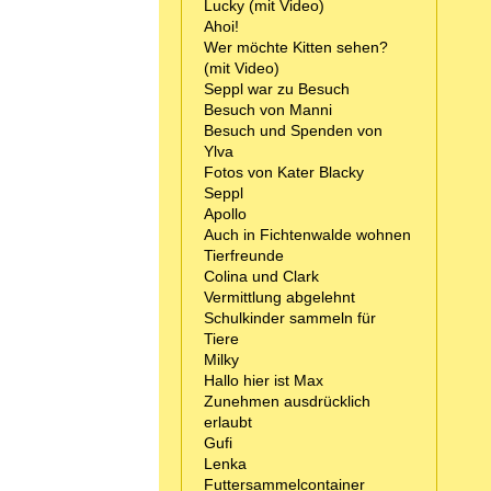
Lucky (mit Video)
Ahoi!
Wer möchte Kitten sehen?
(mit Video)
Seppl war zu Besuch
Besuch von Manni
Besuch und Spenden von
Ylva
Fotos von Kater Blacky
Seppl
Apollo
Auch in Fichtenwalde wohnen
Tierfreunde
Colina und Clark
Vermittlung abgelehnt
Schulkinder sammeln für
Tiere
Milky
Hallo hier ist Max
Zunehmen ausdrücklich
erlaubt
Gufi
Lenka
Futtersammelcontainer