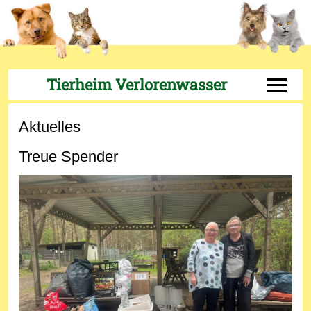
Tierheim Verlorenwasser
Off-Can
Aktuelles
Treue Spender