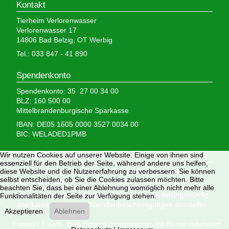
Kontakt
Tierheim Verlorenwasser
Verlorenwasser 17
14806 Bad Belzig, OT Werbig
Tel.: 033 847 - 41 890
Spendenkonto
Spendenkonto: 35 27 00 34 00
BLZ: 160 500 00
Mittelbrandenburgische Sparkasse
IBAN: DE05 1605 0000 3527 0034 00
BIC: WELADED1PMB
Wir brauchen Ihre Hilfe,
Wir nutzen Cookies auf unserer Website. Einige von ihnen sind
essenziell für den Betrieb der Seite, während andere uns helfen,
denn wir erhalten keinerlei staatliche Hilfe, sondern
diese Website und die Nutzererfahrung zu verbessern. Sie können
selbst entscheiden, ob Sie die Cookies zulassen möchten. Bitte
finanzieren das Tierheim aus Spenden und Erbschaften.
beachten Sie, dass bei einer Ablehnung womöglich nicht mehr alle
Wir sind als gemeinnützig und besonders förderungswürdig
Funktionalitäten der Seite zur Verfügung stehen.
anerkannt und dürfen Spendenbescheinigungen ausstellen.
Akzeptieren
Ablehnen
Copyright © 2008 - 2026 Tierheim Verlorenwasser. Alle Rechte vorbehalten.