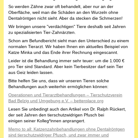
So werden Zähne zwar oft behandelt, aber nur an der
Oberfläche, weil man die Schäden an den Wurzeln ohne
Dentalröntgen nicht sieht. Aber da stecken die Schmerzen!
Wir bringen unsere "verdächtigen" Tiere deshalb seit Jahren
zu spezialisierten Tier-Zahnärzten.
Schon am Befundbericht sieht man den Unterschied zu einem
normalen Tierarzt. Wir haben Ihnen ein aktuelles Beispiel von
Katze Minka und das Ende ihrer Rechnung eingescannt.
Leider ist die Behandlung immer sehr teuer: um die 1.000 €
pro Tier sind Standard. Aber kein Tierbesitzer darf sein Tier
aus Geiz leiden lassen.
Bitte helfen Sie uns, dass wir unseren Tieren solche
Behandlungen auch weiterhin ermöglichen können:
Operationen und Tierarztbehandlungen – Tierschutzverein
Bad Belzig und Umgebung e.V. – betterplace.org
Lesen Sie unbedingt auch den Artikel von Dr. Ralph Rückert,
der seit Jahren den tierschutzwidrigen Pfusch bei
einigen seiner Kolleg*innen anprangert.
Memo to all: Katzenzahnbehandlungen ohne Dentalröntgen
sind tierschutzwidriger Pfusch, und zwar immer und