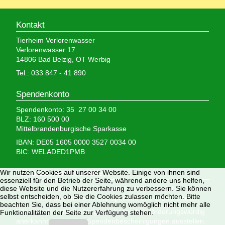
Kontakt
Tierheim Verlorenwasser
Verlorenwasser 17
14806 Bad Belzig, OT Werbig
Tel.: 033 847 - 41 890
Spendenkonto
Spendenkonto: 35 27 00 34 00
BLZ: 160 500 00
Mittelbrandenburgische Sparkasse
IBAN: DE05 1605 0000 3527 0034 00
BIC: WELADED1PMB
Wir brauchen Ihre Hilfe,
Wir nutzen Cookies auf unserer Website. Einige von ihnen sind
essenziell für den Betrieb der Seite, während andere uns helfen,
denn wir erhalten keinerlei staatliche Hilfe, sondern
diese Website und die Nutzererfahrung zu verbessern. Sie können
selbst entscheiden, ob Sie die Cookies zulassen möchten. Bitte
finanzieren das Tierheim aus Spenden und Erbschaften.
beachten Sie, dass bei einer Ablehnung womöglich nicht mehr alle
Wir sind als gemeinnützig und besonders förderungswürdig
Funktionalitäten der Seite zur Verfügung stehen.
anerkannt und dürfen Spendenbescheinigungen ausstellen.