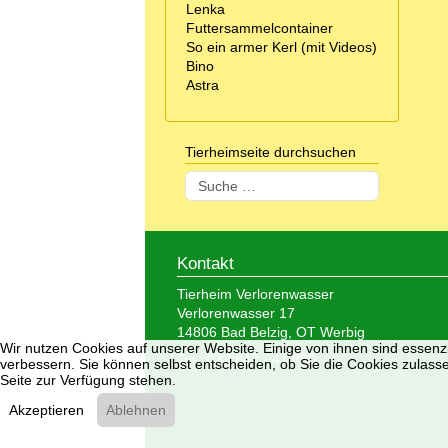
Lenka
Futtersammelcontainer
So ein armer Kerl (mit Videos)
Bino
Astra
Tierheimseite durchsuchen
Suchen
Kontakt
Tierheim Verlorenwasser
Verlorenwasser 17
14806 Bad Belzig, OT Werbig
Wir nutzen Cookies auf unserer Website. Einige von ihnen sind essenzi
Tel.: 033 847 - 41 890
verbessern. Sie können selbst entscheiden, ob Sie die Cookies zulasse
Seite zur Verfügung stehen.
Akzeptieren
Ablehnen