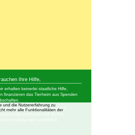
rauchen Ihre Hilfe,
r erhalten keinerlei staatliche Hilfe,
n finanzieren das Tierheim aus Spenden
bschaften.
te und die Nutzererfahrung zu
nd als gemeinnützig und besonders
ht mehr alle Funktionalitäten der
ungswürdig anerkannt und dürfen
nbescheinigungen ausstellen.