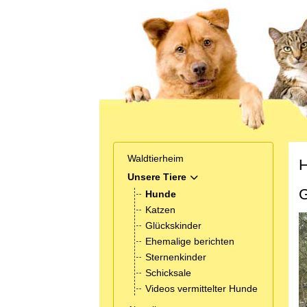
Waldtierheim
H
Unsere Tiere
MOD_MENU_TOGGLE_SUB
G
Hunde
Katzen
Glückskinder
Ehemalige berichten
Sternenkinder
Schicksale
Videos vermittelter Hunde