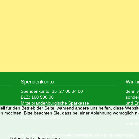
Spendenkonto
Wir b
Spendenkonto: 35 27 00 34 00
denn wi
BLZ: 160 500 00
sonder
Mittelbrandenburgische Sparkasse
und Er
ell für den Betrieb der Seite, während andere uns helfen, diese Websi
IBAN: DE05 1605 0000 3527 0034 00
Wir si
n möchten. Bitte beachten Sie, dass bei einer Ablehnung womöglich nic
BIC: WELADED1PMB
förder
Spende
Copyright © 2008 - 2026 Tierheim Verlorenwasser. Alle Rechte vorbehalten.
Datenschutz
|
Impressum