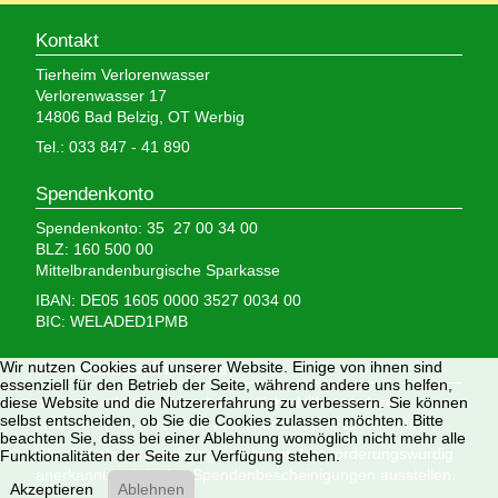
Kontakt
Tierheim Verlorenwasser
Verlorenwasser 17
14806 Bad Belzig, OT Werbig
Tel.: 033 847 - 41 890
Spendenkonto
Spendenkonto: 35 27 00 34 00
BLZ: 160 500 00
Mittelbrandenburgische Sparkasse
IBAN: DE05 1605 0000 3527 0034 00
BIC: WELADED1PMB
Wir nutzen Cookies auf unserer Website. Einige von ihnen sind
Wir brauchen Ihre Hilfe,
essenziell für den Betrieb der Seite, während andere uns helfen,
diese Website und die Nutzererfahrung zu verbessern. Sie können
denn wir erhalten keinerlei staatliche Hilfe, sondern
selbst entscheiden, ob Sie die Cookies zulassen möchten. Bitte
finanzieren das Tierheim aus Spenden und Erbschaften.
beachten Sie, dass bei einer Ablehnung womöglich nicht mehr alle
Wir sind als gemeinnützig und besonders förderungswürdig
Funktionalitäten der Seite zur Verfügung stehen.
anerkannt und dürfen Spendenbescheinigungen ausstellen.
Akzeptieren
Ablehnen