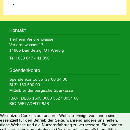
Kontakt
Tierheim Verlorenwasser
Verlorenwasser 17
14806 Bad Belzig, OT Werbig
Tel.: 033 847 - 41 890
Spendenkonto
Spendenkonto: 35 27 00 34 00
BLZ: 160 500 00
Mittelbrandenburgische Sparkasse
IBAN: DE05 1605 0000 3527 0034 00
BIC: WELADED1PMB
Wir nutzen Cookies auf unserer Website. Einige von ihnen sind
Wir brauchen Ihre Hilfe,
essenziell für den Betrieb der Seite, während andere uns helfen,
diese Website und die Nutzererfahrung zu verbessern. Sie können
denn wir erhalten keinerlei staatliche Hilfe, sondern
selbst entscheiden, ob Sie die Cookies zulassen möchten. Bitte