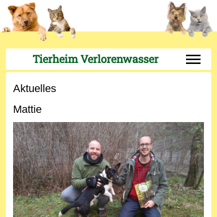
Tierheim Verlorenwasser
Off-Can
Aktuelles
Mattie