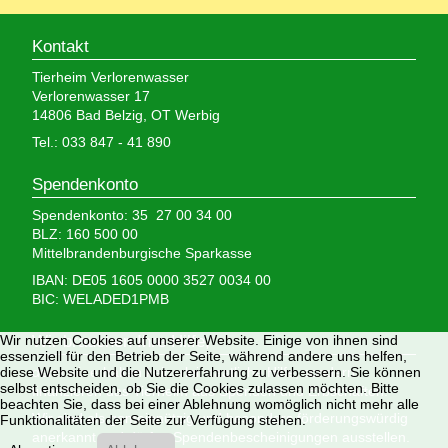
Kontakt
Tierheim Verlorenwasser
Verlorenwasser 17
14806 Bad Belzig, OT Werbig
Tel.: 033 847 - 41 890
Spendenkonto
Spendenkonto: 35 27 00 34 00
BLZ: 160 500 00
Mittelbrandenburgische Sparkasse
IBAN: DE05 1605 0000 3527 0034 00
BIC: WELADED1PMB
Wir brauchen Ihre Hilfe,
Wir nutzen Cookies auf unserer Website. Einige von ihnen sind
essenziell für den Betrieb der Seite, während andere uns helfen,
denn wir erhalten keinerlei staatliche Hilfe, sondern
diese Website und die Nutzererfahrung zu verbessern. Sie können
selbst entscheiden, ob Sie die Cookies zulassen möchten. Bitte
finanzieren das Tierheim aus Spenden und Erbschaften.
beachten Sie, dass bei einer Ablehnung womöglich nicht mehr alle
Wir sind als gemeinnützig und besonders förderungswürdig
Funktionalitäten der Seite zur Verfügung stehen.
anerkannt und dürfen Spendenbescheinigungen ausstellen.