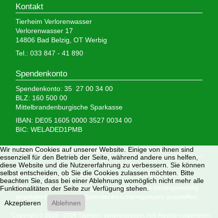
Kontakt
Tierheim Verlorenwasser
Verlorenwasser 17
14806 Bad Belzig, OT Werbig
Tel.: 033 847 - 41 890
Spendenkonto
Spendenkonto: 35 27 00 34 00
BLZ: 160 500 00
Mittelbrandenburgische Sparkasse
IBAN: DE05 1605 0000 3527 0034 00
BIC: WELADED1PMB
Wir brauchen Ihre Hilfe,
Wir nutzen Cookies auf unserer Website. Einige von ihnen sind
essenziell für den Betrieb der Seite, während andere uns helfen,
denn wir erhalten keinerlei staatliche Hilfe, sondern
diese Website und die Nutzererfahrung zu verbessern. Sie können
selbst entscheiden, ob Sie die Cookies zulassen möchten. Bitte
finanzieren das Tierheim aus Spenden und Erbschaften.
beachten Sie, dass bei einer Ablehnung womöglich nicht mehr alle
Wir sind als gemeinnützig und besonders förderungswürdig
Funktionalitäten der Seite zur Verfügung stehen.
anerkannt und dürfen Spendenbescheinigungen ausstellen.
Akzeptieren
Ablehnen
Copyright © 2008 - 2026 Tierheim Verlorenwasser. Alle Rechte vorbehalten.