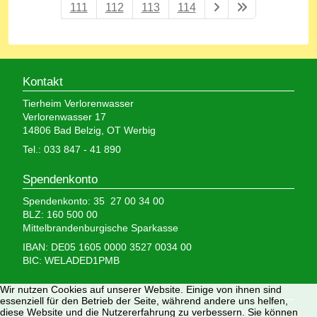
111
112
113
114
Kontakt
Tierheim Verlorenwasser
Verlorenwasser 17
14806 Bad Belzig, OT Werbig
Tel.: 033 847 - 41 890
Spendenkonto
Spendenkonto: 35 27 00 34 00
BLZ: 160 500 00
Mittelbrandenburgische Sparkasse
IBAN: DE05 1605 0000 3527 0034 00
BIC: WELADED1PMB
Wir nutzen Cookies auf unserer Website. Einige von ihnen sind
Wir brauchen Ihre Hilfe,
essenziell für den Betrieb der Seite, während andere uns helfen,
diese Website und die Nutzererfahrung zu verbessern. Sie können
denn wir erhalten keinerlei staatliche Hilfe, sondern