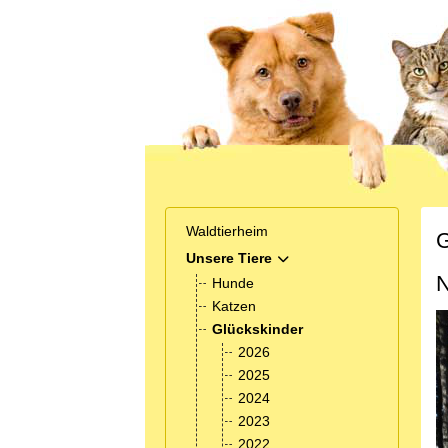
Waldtierheim
G
Unsere Tiere
MOD_MENU_TOGGLE_SUB
N
Hunde
Katzen
Glückskinder
2026
2025
2024
2023
2022