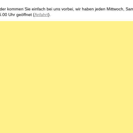
der kommen Sie einfach bei uns vorbei, wir haben jeden Mittwoch, Sam
6.00 Uhr geöffnet (
Anfahrt
).