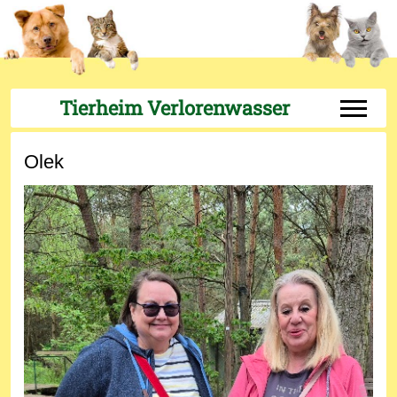
Tierheim Verlorenwasser
Off-Can
Olek