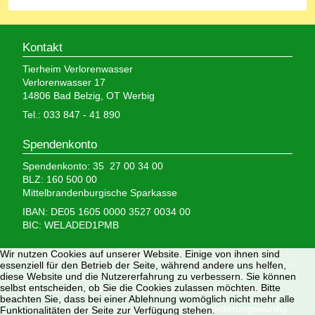
Kontakt
Tierheim Verlorenwasser
Verlorenwasser 17
14806 Bad Belzig, OT Werbig
Tel.: 033 847 - 41 890
Spendenkonto
Spendenkonto: 35 27 00 34 00
BLZ: 160 500 00
Mittelbrandenburgische Sparkasse
IBAN: DE05 1605 0000 3527 0034 00
BIC: WELADED1PMB
Wir brauchen Ihre Hilfe,
Wir nutzen Cookies auf unserer Website. Einige von ihnen sind
essenziell für den Betrieb der Seite, während andere uns helfen,
denn wir erhalten keinerlei staatliche Hilfe, sondern
diese Website und die Nutzererfahrung zu verbessern. Sie können
selbst entscheiden, ob Sie die Cookies zulassen möchten. Bitte
finanzieren das Tierheim aus Spenden und Erbschaften.
beachten Sie, dass bei einer Ablehnung womöglich nicht mehr alle
Wir sind als gemeinnützig und besonders förderungswürdig
Funktionalitäten der Seite zur Verfügung stehen.