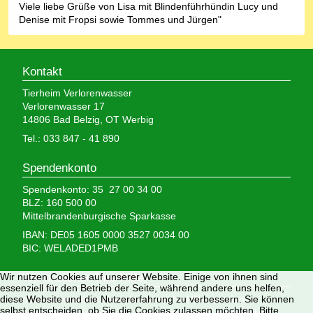
Viele liebe Grüße von Lisa mit Blindenführhündin Lucy und
Denise mit Fropsi sowie Tommes und Jürgen"
Kontakt
Tierheim Verlorenwasser
Verlorenwasser 17
14806 Bad Belzig, OT Werbig
Tel.: 033 847 - 41 890
Spendenkonto
Spendenkonto: 35 27 00 34 00
BLZ: 160 500 00
Mittelbrandenburgische Sparkasse
IBAN: DE05 1605 0000 3527 0034 00
BIC: WELADED1PMB
Wir nutzen Cookies auf unserer Website. Einige von ihnen sind
Wir brauchen Ihre Hilfe,
essenziell für den Betrieb der Seite, während andere uns helfen,
diese Website und die Nutzererfahrung zu verbessern. Sie können
denn wir erhalten keinerlei staatliche Hilfe, sondern
selbst entscheiden, ob Sie die Cookies zulassen möchten. Bitte
finanzieren das Tierheim aus Spenden und Erbschaften.