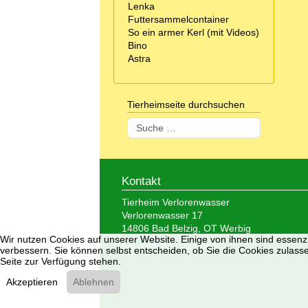
Lenka
Futtersammelcontainer
So ein armer Kerl (mit Videos)
Bino
Astra
Tierheimseite durchsuchen
Suchen
Kontakt
Tierheim Verlorenwasser
Verlorenwasser 17
14806 Bad Belzig, OT Werbig
Wir nutzen Cookies auf unserer Website. Einige von ihnen sind essenzi
Tel.: 033 847 - 41 890
verbessern. Sie können selbst entscheiden, ob Sie die Cookies zulasse
Seite zur Verfügung stehen.
Akzeptieren
Ablehnen