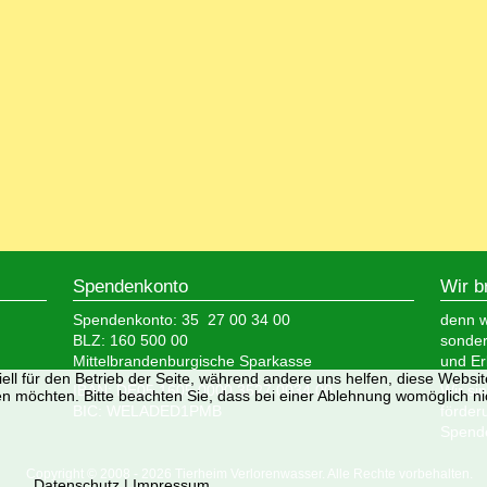
Spendenkonto
Wir b
Spendenkonto: 35 27 00 34 00
denn wi
BLZ: 160 500 00
sonder
Mittelbrandenburgische Sparkasse
und Er
ell für den Betrieb der Seite, während andere uns helfen, diese Websi
IBAN: DE05 1605 0000 3527 0034 00
Wir si
n möchten. Bitte beachten Sie, dass bei einer Ablehnung womöglich nic
BIC: WELADED1PMB
förder
Spende
Copyright © 2008 - 2026 Tierheim Verlorenwasser. Alle Rechte vorbehalten.
Datenschutz
|
Impressum