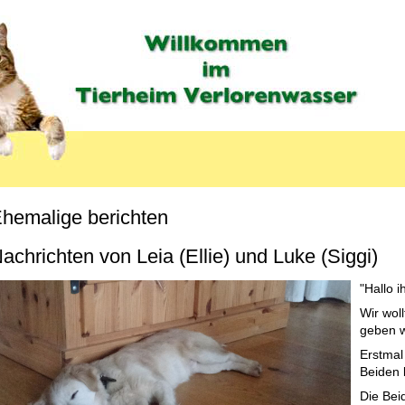
hemalige berichten
MENU_LABEL
achrichten von Leia (Ellie) und Luke (Siggi)
"Hallo i
Wir wol
geben w
Erstmal 
Beiden
Die Bei