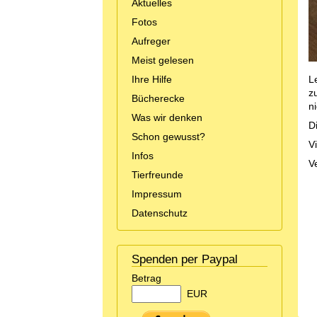
Aktuelles
Fotos
Aufreger
Meist gelesen
Ihre Hilfe
L
z
Bücherecke
ni
Was wir denken
D
Schon gewusst?
V
Infos
V
Tierfreunde
Impressum
Datenschutz
Spenden per Paypal
Betrag
EUR