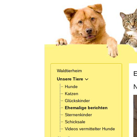
Waldtierheim
E
Unsere Tiere
MOD_MENU_TOGGLE_SUB
N
Hunde
Katzen
Glückskinder
Ehemalige berichten
Sternenkinder
Schicksale
Videos vermittelter Hunde