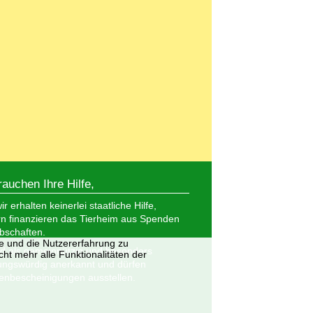
rauchen Ihre Hilfe,
r erhalten keinerlei staatliche Hilfe,
n finanzieren das Tierheim aus Spenden
bschaften.
te und die Nutzererfahrung zu
nd als gemeinnützig und besonders
ht mehr alle Funktionalitäten der
ungswürdig anerkannt und dürfen
nbescheinigungen ausstellen.