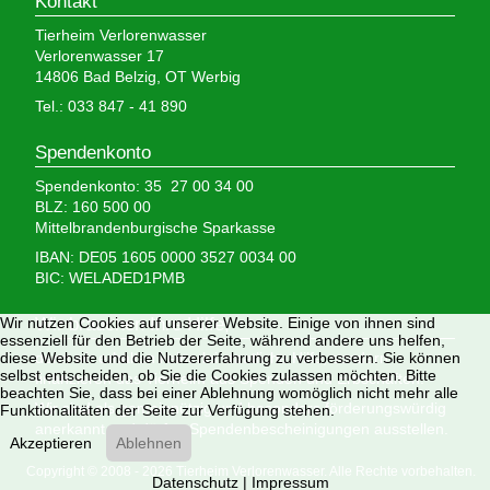
Kontakt
Tierheim Verlorenwasser
Verlorenwasser 17
14806 Bad Belzig, OT Werbig
Tel.: 033 847 - 41 890
Spendenkonto
Spendenkonto: 35 27 00 34 00
BLZ: 160 500 00
Mittelbrandenburgische Sparkasse
IBAN: DE05 1605 0000 3527 0034 00
BIC: WELADED1PMB
Wir nutzen Cookies auf unserer Website. Einige von ihnen sind
Wir brauchen Ihre Hilfe,
essenziell für den Betrieb der Seite, während andere uns helfen,
diese Website und die Nutzererfahrung zu verbessern. Sie können
denn wir erhalten keinerlei staatliche Hilfe, sondern
selbst entscheiden, ob Sie die Cookies zulassen möchten. Bitte
finanzieren das Tierheim aus Spenden und Erbschaften.
beachten Sie, dass bei einer Ablehnung womöglich nicht mehr alle
Wir sind als gemeinnützig und besonders förderungswürdig
Funktionalitäten der Seite zur Verfügung stehen.
anerkannt und dürfen Spendenbescheinigungen ausstellen.
Akzeptieren
Ablehnen
Copyright © 2008 - 2026 Tierheim Verlorenwasser. Alle Rechte vorbehalten.
Datenschutz
|
Impressum