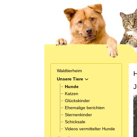
Waldtierheim
H
Unsere Tiere
MOD_MENU_TOGGLE_SUB
J
Hunde
Katzen
Glückskinder
Ehemalige berichten
Sternenkinder
Schicksale
Videos vermittelter Hunde