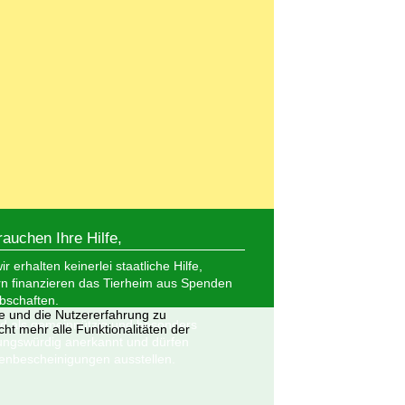
rauchen Ihre Hilfe,
r erhalten keinerlei staatliche Hilfe,
n finanzieren das Tierheim aus Spenden
bschaften.
te und die Nutzererfahrung zu
nd als gemeinnützig und besonders
ht mehr alle Funktionalitäten der
ungswürdig anerkannt und dürfen
nbescheinigungen ausstellen.