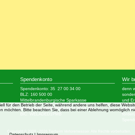
Spendenkonto
Wir b
Spendenkonto: 35 27 00 34 00
denn wi
BLZ: 160 500 00
sonder
Mittelbrandenburgische Sparkasse
und Er
ell für den Betrieb der Seite, während andere uns helfen, diese Websi
IBAN: DE05 1605 0000 3527 0034 00
Wir si
n möchten. Bitte beachten Sie, dass bei einer Ablehnung womöglich nic
BIC: WELADED1PMB
förder
Spende
Copyright © 2008 - 2026 Tierheim Verlorenwasser. Alle Rechte vorbehalten.
Datenschutz
|
Impressum