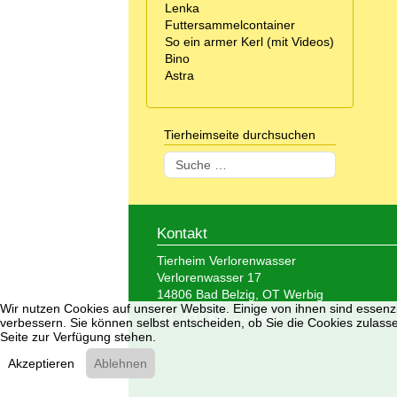
Lenka
Futtersammelcontainer
So ein armer Kerl (mit Videos)
Bino
Astra
Tierheimseite durchsuchen
Suchen
Kontakt
Tierheim Verlorenwasser
Verlorenwasser 17
14806 Bad Belzig, OT Werbig
Wir nutzen Cookies auf unserer Website. Einige von ihnen sind essenzi
Tel.: 033 847 - 41 890
verbessern. Sie können selbst entscheiden, ob Sie die Cookies zulasse
Seite zur Verfügung stehen.
Akzeptieren
Ablehnen