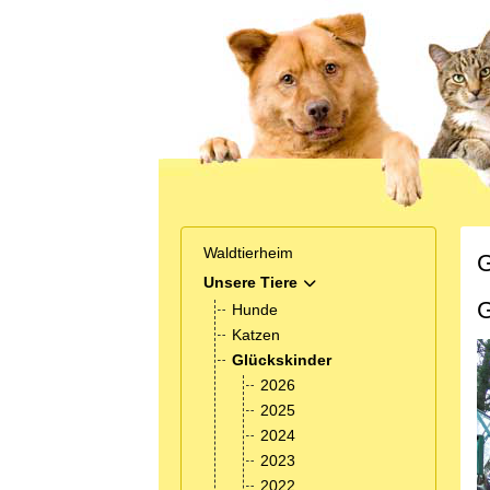
Waldtierheim
G
Unsere Tiere
MOD_MENU_TOGGLE_SUB
G
Hunde
Katzen
Glückskinder
2026
2025
2024
2023
2022