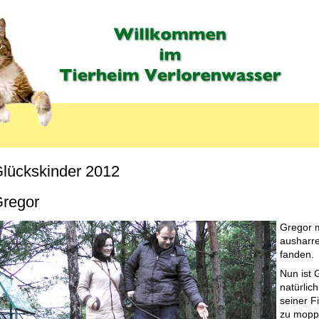
lückskinder 2012
MENU_LABEL
regor
Gregor m
ausharre
fanden.
Nun ist
natürlic
seiner F
zu moppe