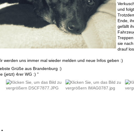
Verkusch
und folg
Trotzdem
Ende, ih
gefällt i
Fahrzeug
Treppen
sie nach
drauf lo
ir werden uns immer mal wieder melden und neue Infos geben :)
iebste Grüße aus Brandenburg :)
e (jetzt) 4rer WG :) "