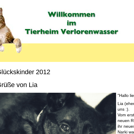
lückskinder 2012
MENU_LABEL
rüße von Lia
"Hallo l
Lia (ehem
uns :).
Vom erst
neuen Re
ihr neue
Narki wa