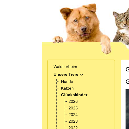
Waldtierheim
G
Unsere Tiere
MOD_MENU_TOGGLE_SUB
G
Hunde
Katzen
Glückskinder
2026
2025
2024
2023
2022