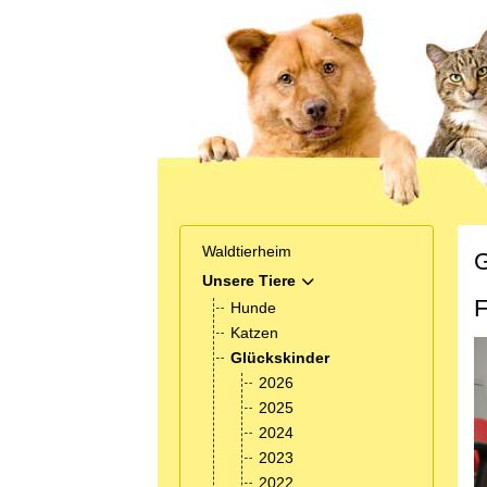
Waldtierheim
G
Unsere Tiere
MOD_MENU_TOGGLE_SUB
F
Hunde
Katzen
Glückskinder
2026
2025
2024
2023
2022