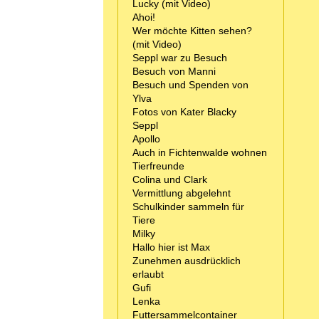
Lucky (mit Video)
Ahoi!
Wer möchte Kitten sehen?
(mit Video)
Seppl war zu Besuch
Besuch von Manni
Besuch und Spenden von
Ylva
Fotos von Kater Blacky
Seppl
Apollo
Auch in Fichtenwalde wohnen
Tierfreunde
Colina und Clark
Vermittlung abgelehnt
Schulkinder sammeln für
Tiere
Milky
Hallo hier ist Max
Zunehmen ausdrücklich
erlaubt
Gufi
Lenka
Futtersammelcontainer