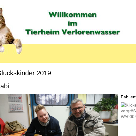
lückskinder 2019
MENU_LABEL
abi
Fabi ent