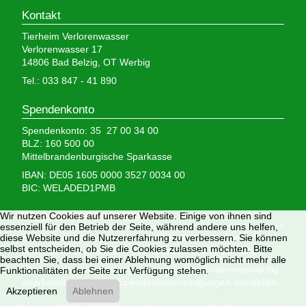
Kontakt
Tierheim Verlorenwasser
Verlorenwasser 17
14806 Bad Belzig, OT Werbig
Tel.: 033 847 - 41 890
Spendenkonto
Spendenkonto: 35 27 00 34 00
BLZ: 160 500 00
Mittelbrandenburgische Sparkasse
IBAN: DE05 1605 0000 3527 0034 00
BIC: WELADED1PMB
Wir brauchen Ihre Hilfe,
Wir nutzen Cookies auf unserer Website. Einige von ihnen sind
essenziell für den Betrieb der Seite, während andere uns helfen,
denn wir erhalten keinerlei staatliche Hilfe, sondern
diese Website und die Nutzererfahrung zu verbessern. Sie können
selbst entscheiden, ob Sie die Cookies zulassen möchten. Bitte
finanzieren das Tierheim aus Spenden und Erbschaften.
beachten Sie, dass bei einer Ablehnung womöglich nicht mehr alle
Wir sind als gemeinnützig und besonders förderungswürdig
Funktionalitäten der Seite zur Verfügung stehen.
anerkannt und dürfen Spendenbescheinigungen ausstellen.
Akzeptieren
Ablehnen